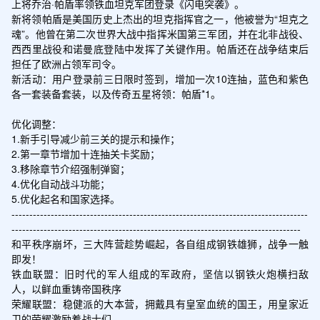
上将乔治·帕盾率领铁血坦克军团登录《闪电突袭》。

新将领帕盾是美国历史上杰出的坦克指挥官之一，他被誉为“坦克之
魂”。他曾在第二次世界大战中指挥米国第三军团，并在北非战役、
西西里战役和诺曼底登陆中发挥了关键作用。帕盾还在战争结束后
担任了欧洲占领军司令。

新活动：用户登录前三日限时签到，增加一次10连抽，蓝色和紫色
各一套装备套装，以及传奇五星将领：帕盾*1。

优化调整：

1.新手引导减少前三关的提示和操作；

2.第一章节增加十连抽关卡奖励；

3.移除章节介绍强制弹窗；

4.优化自动战斗功能；

5.优化起名和国家选择。

-----------------------------------------------------------------------------------
---------------------------------------------------------------------------------

和平秩序崩坏，三大阵营趁势崛起，各自组成钢铁雄狮，战争一触
即发！

铁血联盟：旧时代的军人组成的军政府，坚信以钢铁火炮横扫敌
人，以鲜血重铸帝国秩序

荣耀联盟：稳健派的大本营，拥戴具有皇室血统的国王，用皇家近
卫的荣耀激励着战士们
