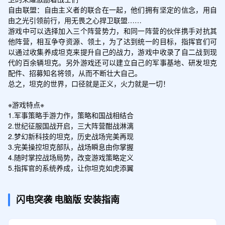
自由联盟：自由主义者的联合在一起，他们拥有坚定的信念，用自
由之光引领前行，用无畏之心捍卫联盟……

游戏中可以选择加入三个阵营势力，和同一阵营的伙伴携手对抗其
他阵营，相互争夺资源、领土，为了达到统一的目标，指挥官们可
以通过收集养成坦克来提升自己的战力，游戏中收录了自二战到现
代的百余辆坦克。另外游戏还可以建立自己的军事基地、研发坦克
配件、招募知名将领，从而不断壮大自己。

总之，坦克的世界，口径就是正义，火力就是一切！

※游戏特点※

1.军事策略手游力作，策略和国战相结合

2.世纪征服国战开启，三大阵营酣战淋漓

2.梦幻新科技的坦克，历史战场完美再现

3.完美操控坦克部队，战场瞬息由你掌握

4.随时掌控战场局势，改变游戏策略定义

5.指挥官的系统养成，让你坦克如虎添翼
闪电突袭
电脑版
安装指南