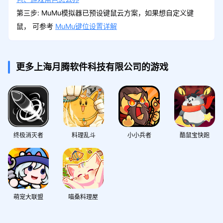
第三步: MuMu模拟器已预设键鼠云方案，如果想自定义键
鼠， 可参考
MuMu键位设置详解
更多上海月腾软件科技有限公司的游戏
终极消灭者
料理乱斗
小小兵者
酷鼠宝快跑
萌宠大联盟
喵桑料理屋