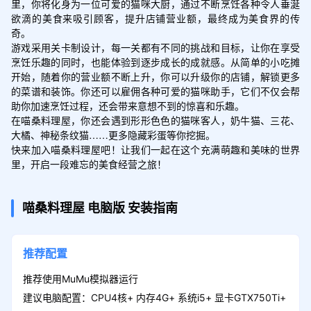
里，你将化身为一位可爱的猫咪大厨，通过不断烹饪各种令人垂涎
欲滴的美食来吸引顾客，提升店铺营业额，最终成为美食界的传
奇。

游戏采用关卡制设计，每一关都有不同的挑战和目标，让你在享受
烹饪乐趣的同时，也能体验到逐步成长的成就感。从简单的小吃摊
开始，随着你的营业额不断上升，你可以升级你的店铺，解锁更多
的菜谱和装饰。你还可以雇佣各种可爱的猫咪助手，它们不仅会帮
助你加速烹饪过程，还会带来意想不到的惊喜和乐趣。

在喵桑料理屋，你还会遇到形形色色的猫咪客人，奶牛猫、三花、
大橘、神秘条纹猫……更多隐藏彩蛋等你挖掘。

快来加入喵桑料理屋吧！让我们一起在这个充满萌趣和美味的世界
里，开启一段难忘的美食经营之旅！
喵桑料理屋
电脑版
安装指南
推荐配置
推荐使用MuMu模拟器运行
建议电脑配置：CPU4核+ 内存4G+ 系统i5+ 显卡GTX750Ti+