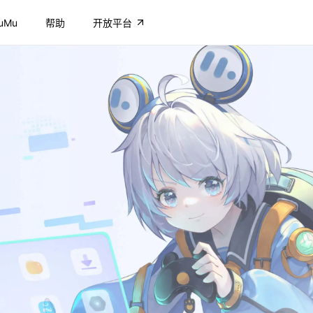
uMu
帮助
开放平台