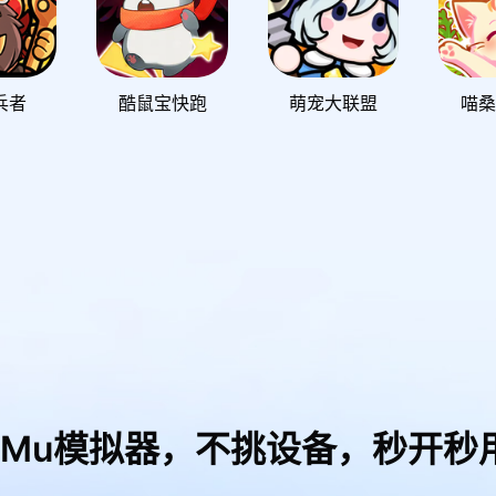
兵者
酷鼠宝快跑
萌宠大联盟
喵桑
uMu模拟器，
不挑设备，秒开秒