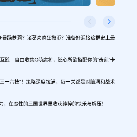
变身暴躁萝莉？诸葛亮疯狂撒币？准备好迎接这群史上最
互殴！自由收集Q萌魔将，随心所欲搭配你的“奇葩”卡
“三十六技”！策略深度拉满，每一关都是对脑洞和战术
力，在魔性的三国世界里收获纯粹的快乐与解压！
