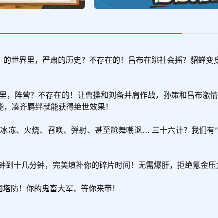
者》的世界里，严肃的历史？不存在的！吕布在跳社会摇？貂蝉
里，阵营？不存在的！让曹操和刘备并肩作战，孙策和吕布激情
，凑齐羁绊就能获得绝世效果！

冰冻、火烧、召唤、弹射、甚至尬舞嘲讽… 三十六计？我们有
钟到十几分钟，完美填补你的碎片时间！无需爆肝，拒绝氪金压
三国塔防！你的鬼畜大军，等你来带！