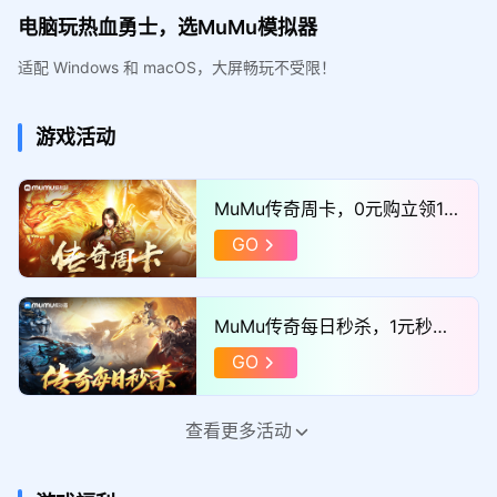
电脑玩热血勇士，选MuMu模拟器
适配 Windows 和 macOS，大屏畅玩不受限！
游戏活动
MuMu传奇周卡，0元购立领11
52满减券！
GO
MuMu传奇每日秒杀，1元秒巨
额满减券！
GO
查看更多活动
MuMu传奇福利官，添加企微领
取“独家礼包”！
GO