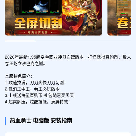
元宝*100W;灵符*10W;大荒神石*50
王者礼包
领取
超级VIP卡*20;灵符*20W;直购币*10W
2026年最新1.95超变单职业神器白嫖版本，打怪就得直购币，散人
卷王屹立沙巴克之巅。

本服特色简介：

1.攻速拉满，刀刀爽快刀刀切割

2.低消王中王，卷王必玩版本

3.上线送海量直购币-礼包随意买买买

4.超爽解压，炫酷技能，满屏特效！
热血勇士
电脑版
安装指南