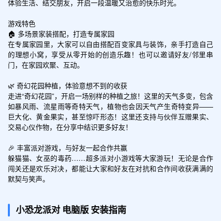
体验生活、结交朋友，开启一段温暖又治愈的快乐时光。

游戏特色

🏠 多场景家装搭配，打造专属家园

在专属家园里，大家可以自由搭配百变家具与装饰，亲手打造自己
的理想小窝，享受从零开始的创造乐趣！也可以邀请好友/邻里串
门，在家园欢聚、互动。

🌿 奇幻花园种植，体验意想不到的收获

走进“奇幻花园”，开启一场别样的种植之旅！这里的天气多变，包含
如暴风雨、流星雨等奇特天气，植物也会因天气产生奇特变异——
巨大化、黄金果实，甚至惊吓形态！这里还支持与伙伴互赠果实、
交易心仪作物，在分享中结识更多好友！

🎉 丰富派对游戏，与好友一起合作共赢

躲猫猫、女巫的毒药……超多派对小游戏等大家游玩！无论是合作
闯关还是欢乐对决，都能让大家和好友在对抗和合作间收获满满的
默契与笑声。
小恐龙派对
电脑版
安装指南