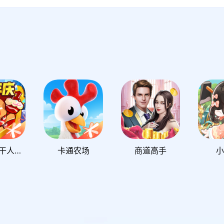
冲呀！饼干人：王国
卡通农场
商道高手
小