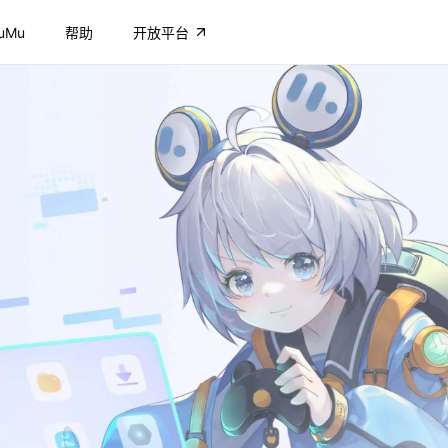
uMu
帮助
开放平台