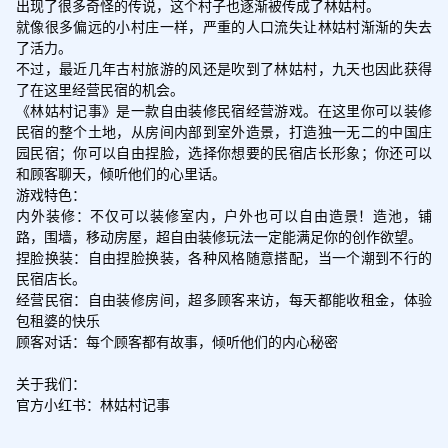
出现了很多奇怪的传说，这个村子也逐渐被传成了林姑村。

就像很多偏远的小村庄一样，严重的人口流失让林姑村渐渐的失去
了活力。

不过，最近几年古村旅游的风还是吹到了林姑村，九天也因此获得
了在这里经营民宿的机会。

《林姑村记事》是一款自由装修民宿经营游戏。在这里你可以装修
民宿的整个土地，从房间内部到室外造景，打造独一无二的中国庄
园民宿；你可以自由捏脸，选择你想要的民宿店长形象；你还可以
和顾客聊天，倾听他们的心里话。

游戏特色：

内外装修：不仅可以装修室内，户外也可以自由造景！造池，铺
路，围墙，移动房屋，超自由装修玩法一定能满足你的创作欲望。

捏脸换装：自由捏脸换装，各种风格随意搭配，当一个潮到不行的
民宿店长。

经营民宿：自由装修房间，超多顾客来访，每天都能收租金，体验
包租婆的快乐

顾客对话：每个顾客都有故事，倾听他们的内心秘密

关于我们：

官方小红书：林姑村记事