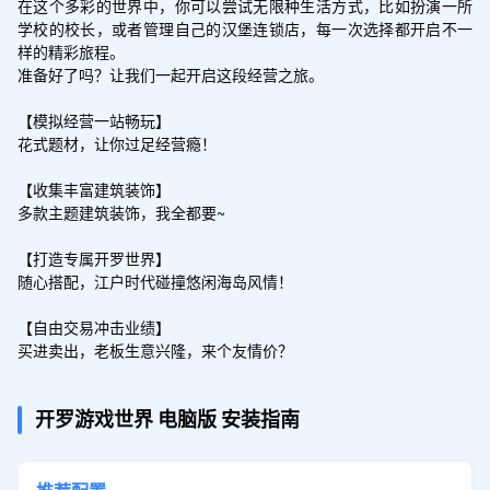
在这个多彩的世界中，你可以尝试无限种生活方式，比如扮演一所
学校的校长，或者管理自己的汉堡连锁店，每一次选择都开启不一
样的精彩旅程。

准备好了吗？让我们一起开启这段经营之旅。

【模拟经营一站畅玩】

花式题材，让你过足经营瘾！

【收集丰富建筑装饰】

多款主题建筑装饰，我全都要~

【打造专属开罗世界】

随心搭配，江户时代碰撞悠闲海岛风情！

【自由交易冲击业绩】

买进卖出，老板生意兴隆，来个友情价？
开罗游戏世界
电脑版
安装指南