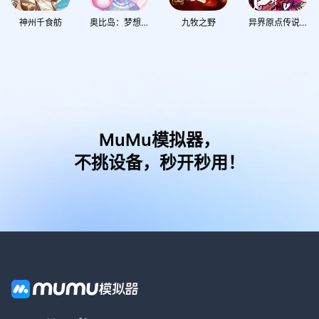
神州千食舫
奥比岛：梦想国度
九牧之野
异界原点传说：史莱姆不哭
MuMu模拟器，
不挑设备，秒开秒用！