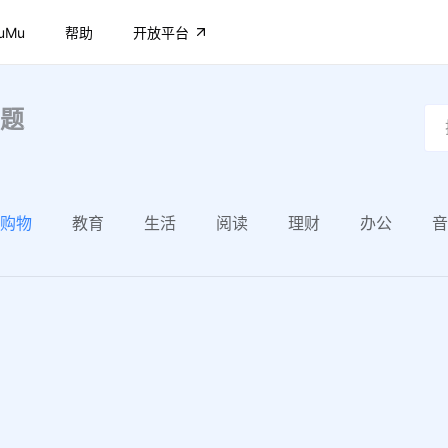
uMu
帮助
开放平台
题
购物
教育
生活
阅读
理财
办公
音