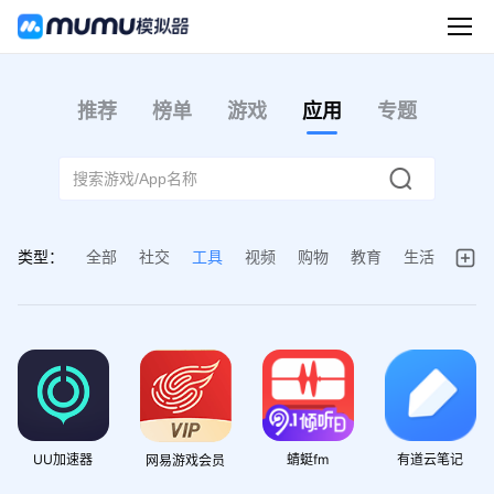
推荐
榜单
游戏
应用
专题
类型：
全部
社交
工具
视频
购物
教育
生活
阅读
理财
办公
音乐
健康
UU加速器
蜻蜓fm
有道云笔记
网易游戏会员