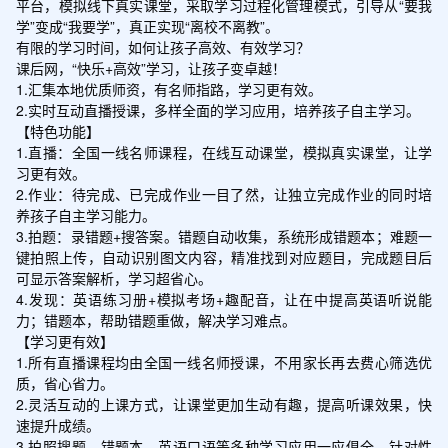
平台，模拟线下真实课堂，采取学习过程化管理模式，引导从“要我
学”变成“我要学”，真正实现“离校不离教”。

有限的学习时间，如何让孩子高效、有效学习？

课后网，“快乐+高效”学习，让孩子变卓越！

1.汇集本地优质师资，有名师指路，学习更有效。

2.实时互动直播授课，多样全面的学习应用，培养孩子自主学习。

【特色功能】

1.直播：全国一线名师课程，在线互动课堂，模拟真实课堂，让学
习更有效。

2.作业：待完成、已完成作业一目了然，让独立完成作业的同时培
养孩子自主学习能力。

3.拍题：录错题+搜答案。错题自动收集，系统形成错题本；难题一
键拍照上传，自动识别图文内容，精准找到对应题目，完成题目后
可显示答案解析，学习超省心。

4.发现：英语练习册+模拟考场+趣配音，让在中提高英语听说能
力；错题本，帮助错题重做，解决学习难点。

【学习更有效】

1.所有直播课程均由全国一线名师授课，不用家长再去费心筛选优
质，省心省力。

2.灵活互动的上课方式，让课堂更加生动有趣，提高听课效果，快
速提升成绩。

3.拍照搜题、错题本、英语口语等多种学习应用一应俱全，针对性