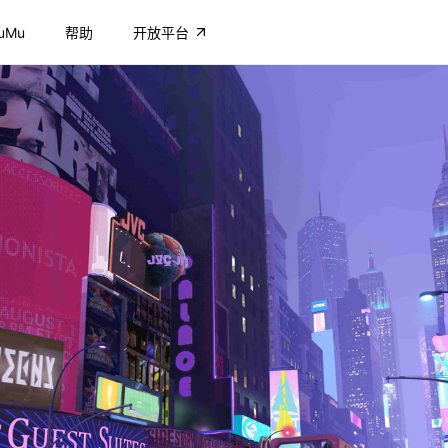
uMu
帮助
开放平台