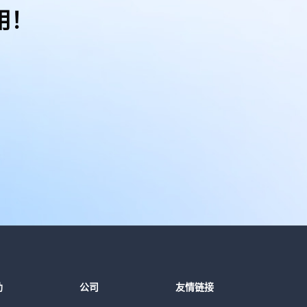
用！
助
公司
友情链接