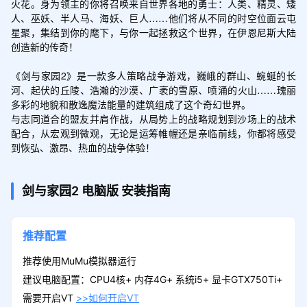
火花。身为领主的你将召唤来自世界各地的勇士：人类、精灵、矮
人、巫妖、半人马、海妖、巨人……他们将从不同的时空位面云屯
星聚，集结到你的麾下，与你一起拯救这个世界，在伊恩尼斯大陆
创造新的传奇！

《剑与家园2》是一款多人策略战争游戏，巍峨的群山、蜿蜒的长
河、起伏的丘陵、浩瀚的沙漠、广袤的雪原、喷涌的火山……瑰丽
多彩的地貌和散逸魔法能量的建筑组成了这个奇幻世界。

与志同道合的盟友并肩作战，从局势上的战略规划到沙场上的战术
配合，从宏观到微观，无论是运筹帷幄还是亲临前线，你都将感受
到恢弘、激昂、热血的战争体验！
剑与家园2
电脑版
安装指南
推荐配置
推荐使用MuMu模拟器运行
建议电脑配置：CPU4核+ 内存4G+ 系统i5+ 显卡GTX750Ti+
需要开启VT
>>如何开启VT