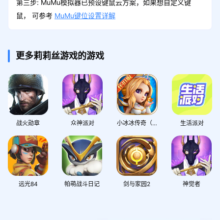
第三步: MuMu模拟器已预设键鼠云方案，如果想自定义键
鼠， 可参考
MuMu键位设置详解
更多莉莉丝游戏的游戏
战火勋章
众神派对
小冰冰传奇（官方正版怀旧服）
生活派对
远光84
帕萌战斗日记
剑与家园2
神觉者