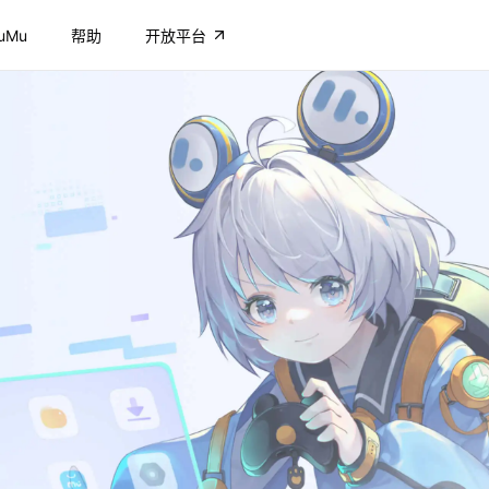
uMu
帮助
开放平台