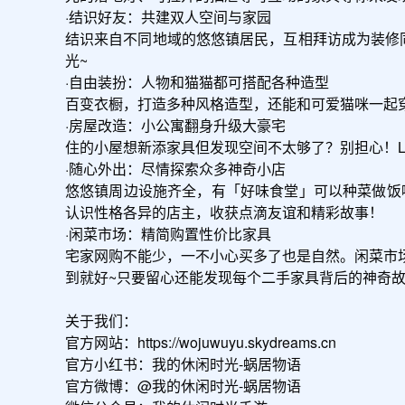
·结识好友：共建双人空间与家园

结识来自不同地域的悠悠镇居民，互相拜访成为装修
光~

·自由装扮：人物和猫猫都可搭配各种造型

百变衣橱，打造多种风格造型，还能和可爱猫咪一起穿
·房屋改造：小公寓翻身升级大豪宅

住的小屋想新添家具但发现空间不太够了？别担心！L
·随心外出：尽情探索众多神奇小店

悠悠镇周边设施齐全，有「好味食堂」可以种菜做饭
认识性格各异的店主，收获点滴友谊和精彩故事！

·闲菜市场：精简购置性价比家具

宅家网购不能少，一不小心买多了也是自然。闲菜市
到就好~只要留心还能发现每个二手家具背后的神奇故
关于我们：

官方网站：https://wojuwuyu.skydreams.cn

官方小红书：我的休闲时光-蜗居物语

官方微博：@我的休闲时光-蜗居物语
