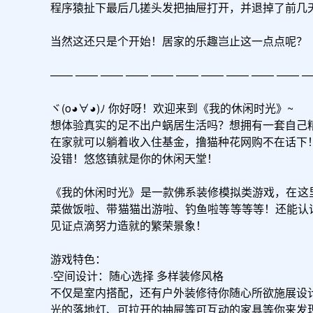
程序猿扯下最后几搓头发把抽屉打开，并退掉了前几天
当然这还只是个开始！居家的乐趣岂止这一点点呢？

—— —— —— —— —— —— —— —— —— —— —
ヾ(o◕∀◕)ﾉ 你好呀！欢迎来到《我的休闲时光》~

想体验真实的足不出户蜗居生活吗？想拥有一套自己精
在家就可以躺着收入住基金，撸猫种花网购不在话下！
没错！悠悠镇就是你的休闲天堂！

《我的休闲时光》是一款佛系装修模拟类游戏，在这
菜做饭啦、带猫猫出游啦、钓鱼啦等等等等！还能认
见证点滴努力造就的繁荣景象！

游戏特色：

·空间设计：随心选择 多样装修风格

不仅是室内搭配，还有户外装修待你随心所欲施展设
光的落地灯、可拉开的抽屉等可互动的家具等你来发现