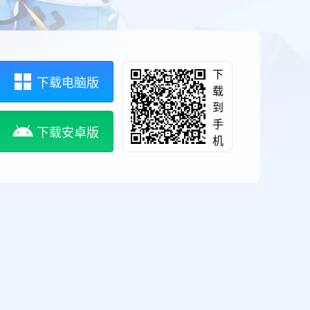
下
下载电脑版
载
到
手
下载安卓版
机