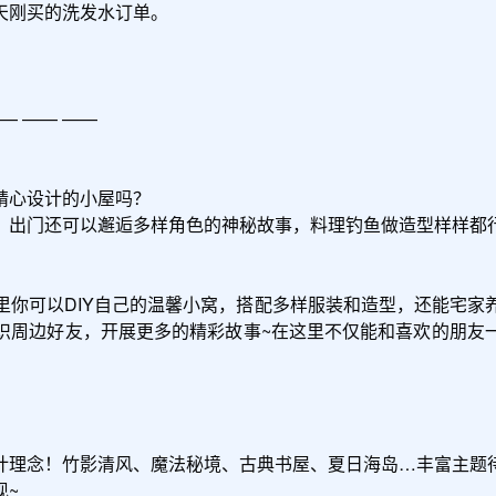
刚买的洗发水订单。

— —— ——

心设计的小屋吗？

出门还可以邂逅多样角色的神秘故事，料理钓鱼做造型样样都行
里你可以DIY自己的温馨小窝，搭配多样服装和造型，还能宅家
识周边好友，开展更多的精彩故事~在这里不仅能和喜欢的朋友
计理念！竹影清风、魔法秘境、古典书屋、夏日海岛…丰富主题
~
