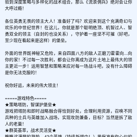
验到深度策略与多样化的战术组合，那么《流浪佣兵》绝对会让你
大呼过瘾！

各位英勇无畏的领主大人！准备好了吗？欢迎来到这个充满奇幻与
欢乐的中世纪世界！在这儿，你就是那个聪明绝顶、机智过人、智
勇双全的领主（自封的也没关系），守护着一座坚不可摧（好吧，
至少现在看起来是这样）的堡垒。

外面的世界既神秘又危险，来自四面八方的敌人正磨刀霍霍向...向
你的家！不过每一次胜利，都会让你离成为这片土地上最伟大的领
主更近一步！运用智慧和策略来应对每一场战斗吧，没有什么障碍
是你无法克服的！

祝你好运，未来的伟大领主！

=====游戏特色=====

★策略塔防，智谋护堡垒★

游戏把塔防和即时战略融合得恰到好处，合理利用资源，召唤不同
兵种的士兵与英雄加入战场，实现攻防兼备，目标？当然是拆了敌
人的老巢！

★群英荟萃，战术灵活变★

瞧瞧这满屏的熟脸，42个英雄（持续新增中！）里保准有你心仪的