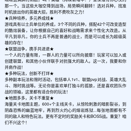
那一个。当这些大咖空降到战场，局势瞬间翻转！选对兵种，找准
时机放出你的英雄大招，胜利不费吹灰之力！

★兵种培养，多元养成线★

游戏具有以士兵单位的养成，3个不同的兵种，搭配42个可改变造型
的酷炫装备，让你根据自己的喜好和战略需求来个性化大改造。从
平凡到非凡，你的士兵不再是普通的战士，而是可以成长为超级英
雄的存在！

★联盟战争，携手共进退★

一个人的力量有限，一群人的力量可以所向披靡！玩家可以加入或
创建联盟，和其他小伙伴联手对抗强大的敌人。这一次，我要和你
并肩作战！

★多种玩法，创新不打烊★

多种副本玩法和限时活动，包括单人1v1、联盟pvp对战、英雄大乱
斗、限时挑战等。无论你是喜欢单打独斗的孤狼，还是喜欢团队作
战的领袖，这里都有适合你的玩法！

★地图多多，关卡不重复★

海量关卡地图主题，600+个主线关卡，从惊险刺激的暗影裂谷，到
阴森恐怖的幽蓝地牢，再到烈火灼心的熔岩炼狱...每张地图都有不
同的敌人和特色玩法。更有不定时的奖励关卡和BOSS战。重复？咱
们不兴这个！