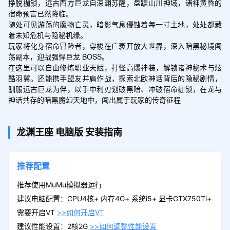
挣脱枷锁，远古西方巨龙自深渊苏醒，盘踞山川神域，诸神黄昏的
宿命预言已然降临。

随处可见游荡的魔物亡灵，暗影气息侵蚀着每一寸土地，处处都藏
着未知危机与隐秘机缘。 

玩家将化身宿命冒险者，穿梭在广袤开放大世界，深入暗黑秘境闯
荡副本，迎战强悍巨龙 BOSS。

在这里可以自由修炼职业天赋，打怪高爆神装，解锁诸神秘术与炫
酷羽翼。还能携手盟友并肩作战，探索北欧神话背后的隐秘剧情，
驯服远古巨龙为伴，以手中利刃划破黑暗、冲破宿命枷锁，在龙与
神话共存的暗黑魔幻天地中，闯出属于玩家的传奇征程
龙渊王座
电脑版
安装指南
推荐配置
推荐使用MuMu模拟器运行
建议电脑配置：CPU4核+ 内存4G+ 系统i5+ 显卡GTX750Ti+
需要开启VT
>>如何开启VT
建议性能设置：2核2G
>>如何调整性能设置