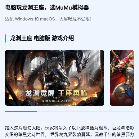
电脑玩龙渊王座，选MuMu模拟器
适配 Windows 和 macOS，大屏畅玩不受限！
龙渊王座
电脑版
游戏介绍
踏入这片魔幻大陆，玩家将闯入了以北欧神话为根基、巨龙与暗影
交织的暗黑史诗世界。 世界树九界裂痕蔓延，沉寂千年的暗黑邪力