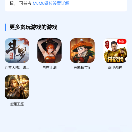
鼠， 可参考
MuMu键位设置详解
更多贪玩游戏的游戏
斗罗大陆：诛邪传说
自在江湖
高能探宝团
虎卫战神
龙渊王座