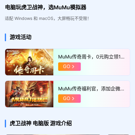
电脑玩虎卫战神，选MuMu模拟器
适配 Windows 和 macOS，大屏畅玩不受限！
游戏活动
MuMu传奇周卡，0元购立领11
52满减券！
GO
MuMu传奇福利官，添加企微领
取“独家礼包”！
GO
虎卫战神
电脑版
游戏介绍