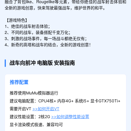
融合了背包like、Rougelike等元素，带给你绝佳的战车射击体验和
全新的游戏创意，快来驾驶最强战车，维护世界的和平。

【游戏特色】

1、绝佳的战车射击体验；

2、不同的战车，装备搭配千变万化；

3、刺激的战场事件，每一场战斗都绝无仅有；

4、新奇的高塔和战车的结合，全新的游戏创意！
战车向前冲
电脑版
安装指南
推荐配置
推荐使用MuMu模拟器运行
建议电脑配置：CPU4核+ 内存4G+ 系统i5+ 显卡GTX750Ti+
需要开启VT
>>如何开启VT
建议性能设置：2核2G
>>如何调整性能设置
显卡渲染模式极速、兼容均可