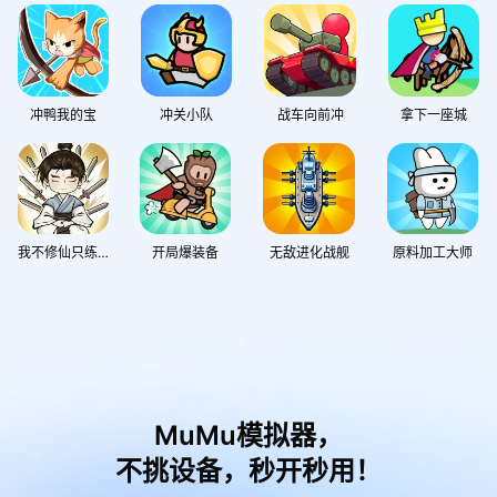
冲鸭我的宝
冲关小队
战车向前冲
拿下一座城
我不修仙只练剑
开局爆装备
无敌进化战舰
原料加工大师
MuMu模拟器，
不挑设备，秒开秒用！