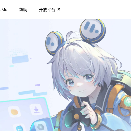
uMu
帮助
开放平台