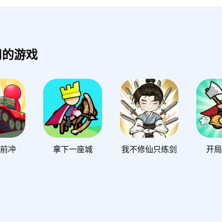
司的游戏
向前冲
拿下一座城
我不修仙只练剑
开局