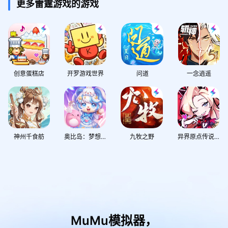
更多雷霆游戏的游戏
创意蛋糕店
开罗游戏世界
问道
一念逍遥
神州千食舫
奥比岛：梦想国度
九牧之野
异界原点传说：史莱姆不哭
MuMu模拟器，