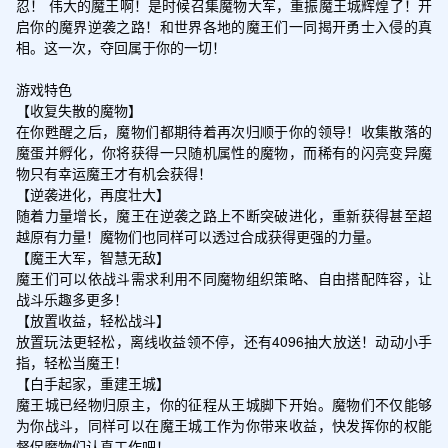
忍！ 伟大的魔王啊！是时候召集魔物大军，重振魔王城辉煌了！开
启你的魔界逆袭之路！和世界各地的魔王们一同揭开勇士入侵的真
相。这一次，夺回属于你的一切！

游戏特色

【收复失散的魔物】

在你甦醒之后，魔物们都期待着再次归顺于你的领导！收集散落的
魔蛋并孵化，你将获得一只随机属性的魔物，而稀有的闪亮变异魔
物只有幸运魔王才有机会获得！

【逆袭进化，再度壮大】

随着力量增长，魔王在逆袭之路上不断突破进化，重新获得甚至超
越原有力量！魔物们也同样可以透过合成获得更强的力量。

【魔王大军，智慧无敌】

魔王们可以依战斗需求利用不同魔物组织策略、自由搭配阵容，让
战斗乐趣多更多！

【放置收益，轻松战斗】

放置玩法更轻松，离线收益领不停，还有4096抽大放送！动动小手
指，轻松当魔王！

【白手起家，重建王城】

魔王城已经物归原主，你的征程从王城脚下开始。魔物们不仅能够
为你战斗，同样可以在魔王城工作为你带来收益，快发挥你的权能
督促魔物们认真工作吧！
