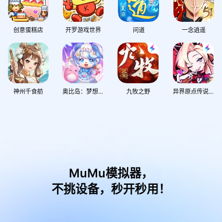
创意蛋糕店
开罗游戏世界
问道
一念逍遥
神州千食舫
奥比岛：梦想国度
九牧之野
异界原点传说：史莱姆不哭
MuMu模拟器，
不挑设备，秒开秒用！