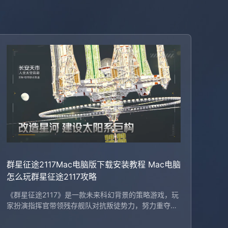
群星征途2117Mac电脑版下载安装教程 Mac电脑
怎么玩群星征途2117攻略
《群星征途2117》是一款未来科幻背景的策略游戏，玩
家扮演指挥官带领残存舰队对抗叛徒势力，努力重夺家
园。想在Mac上体验该游戏，可通过MuMu模拟器（ma
cOS）轻松运行，支持多种实用功能，如键位设置和多