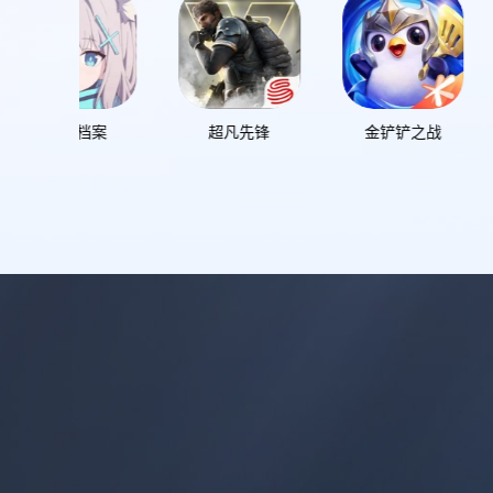
超凡先锋
金铲铲之战
银河境界线