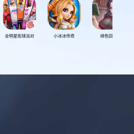
元气骑士前传
小冰冰传奇
绯色回响