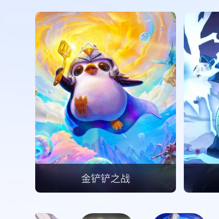
金铲铲之战