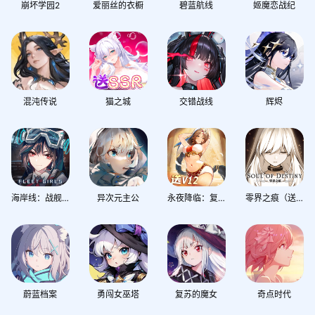
崩坏学园2
爱丽丝的衣橱
碧蓝航线
姬魔恋战纪
混沌传说
猫之城
交错战线
辉烬
海岸线：战舰养成计划
异次元主公
永夜降临：复苏
零界之痕（送120连抽）
蔚蓝档案
勇闯女巫塔
复苏的魔女
奇点时代