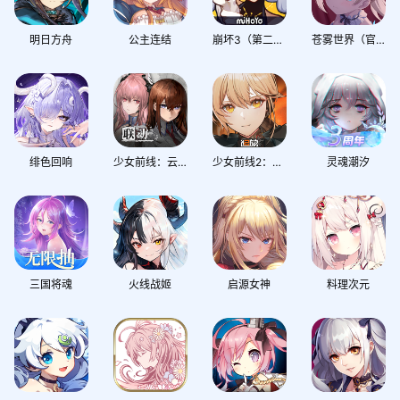
二次元
奇迹
西方魔幻
明日方舟
公主连结
崩坏3（第二部上线）
苍雾世界（官服双端互通，必得千抽）
绯色回响
少女前线：云图计划
少女前线2：追放
灵魂潮汐
三国将魂
火线战姬
启源女神
料理次元