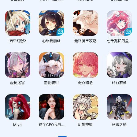
诺亚幻想2
心罪爱丽丝
最终魔王攻略
七千兆亿的星空
虚树迷宫
恙化装甲
奇点物语
环行旅舍
Miya
这个CEO我当定了
幻想神姬
秘银之枪