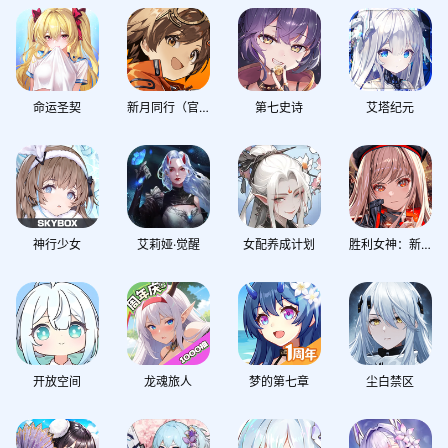
命运圣契
新月同行（官服双端互通）
第七史诗
艾塔纪元
神行少女
艾莉娅·觉醒
女配养成计划
胜利女神：新的希望
开放空间
龙魂旅人
梦的第七章
尘白禁区