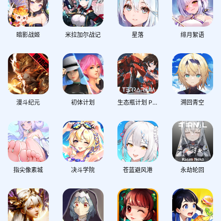
暗影战姬
米拉加尔战记
星落
绯月絮语
漫斗纪元
初体计划
生态瓶计划 Project Terrarium
溯回青空
指尖像素城
决斗学院
苍蓝避风港
永劫轮回