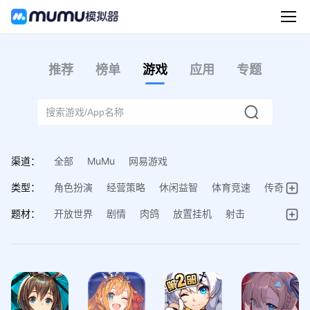
推荐
榜单
游戏
应用
专题
渠道：
全部
MuMu
网易游戏
类型：
角色扮演
经营策略
休闲益智
体育竞速
传奇
动作射击
棋牌桌游
音乐舞蹈
题材：
开放世界
剧情
肉鸽
放置挂机
射击
多人在线
回合制
冒险
换装
塔防
模拟经营
MOBA
古代SLG
现代SLG
动作
桌游与棋类
策略
卡牌
武侠
西游
女性向
仙侠
三国
美少女
动漫
修仙
战争