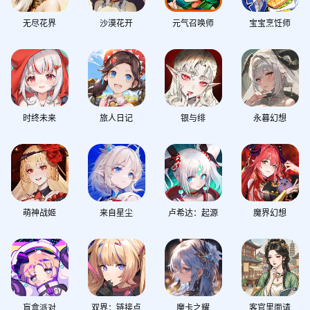
无尽花界
沙漠花开
元气召唤师
宝宝烹饪师
时终未来
旅人日记
银与绯
永暮幻想
萌神战姬
来自星尘
卢希达：起源
魔界幻想
盲盒派对
双界：链接点
魔卡之耀
客官里面请