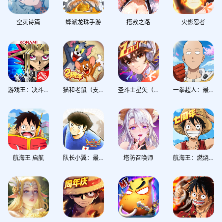
二次元
奇迹
西方魔幻
空灵诗篇
蜂派龙珠手游
搭救之路
火影忍者
游戏王：决斗链接
猫和老鼠（支持官服安卓/iOS账密+全渠道扫码）
圣斗士星矢（支持iOS）
一拳超人：最强之男
航海王 启航
队长小翼：最强十一人
塔防召唤师
航海王：燃烧意志