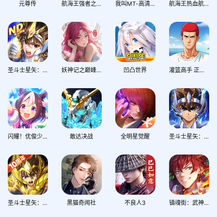
元尊传
航海王强者之路
我叫MT-高清版
航海王热血航线
圣斗士星矢：正义传说
妖神记之巅峰对决
凹凸世界
灌篮高手 正版授权手游
闪耀！优俊少女
敢达决战
全明星觉醒
圣斗士星矢：重生2
圣斗士星矢：重生
黑猫奇闻社
不良人3
镇魂街：武神觉醒