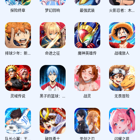
探险终章
梦幻回响
最强武装
火影忍者：木叶高手
排球少年：新的征程
命途之征
魔神英雄传
战魂旅人
灵域传说
黑子的篮球：街头对决
战灵
无畏冒险
队长小翼：王牌对决
破阵勇士
圣剑之刃
闪耀之塔