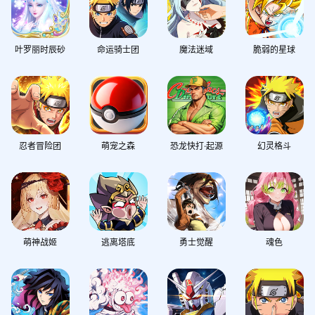
叶罗丽时辰砂
命运骑士团
魔法迷域
脆弱的星球
忍者冒险团
萌宠之森
恐龙快打·起源
幻灵格斗
萌神战姬
逃离塔底
勇士觉醒
魂色