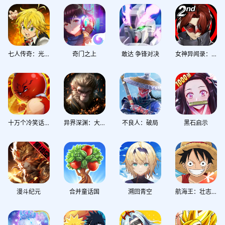
七人传奇：光与暗之交战
奇门之上
敢达 争锋对决
女神异闻录：夜幕魅影
十万个冷笑话：2022
异界深渊：大灵王
不良人：破局
黑石启示
漫斗纪元
合并童话国
溯回青空
航海王：壮志雄心