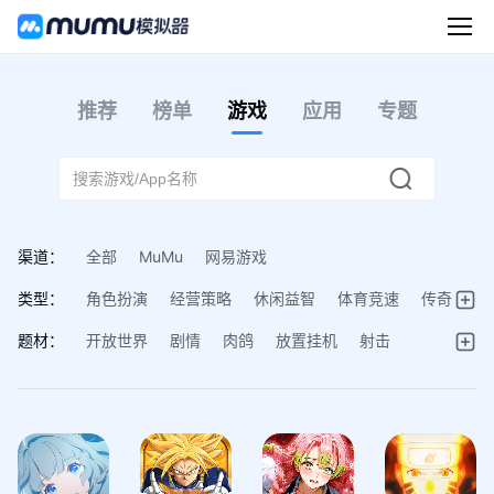
推荐
榜单
游戏
应用
专题
渠道：
全部
MuMu
网易游戏
类型：
角色扮演
经营策略
休闲益智
体育竞速
传奇
动作射击
棋牌桌游
音乐舞蹈
题材：
开放世界
剧情
肉鸽
放置挂机
射击
多人在线
回合制
冒险
换装
塔防
模拟经营
MOBA
古代SLG
现代SLG
动作
桌游与棋类
策略
卡牌
武侠
西游
女性向
仙侠
三国
美少女
动漫
修仙
战争