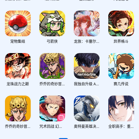
宠物集结
弓箭侠
龙族：卡塞尔之门
异界格斗
龙珠战力之巅
乔乔的奇妙冒险：黄金赞歌
我独自升级 Arise
赛几传说
乔乔的奇妙冒险 黄金赞歌
咒术回战 幻影夜行
奥特曼英雄决战
全职高手：重返巅峰