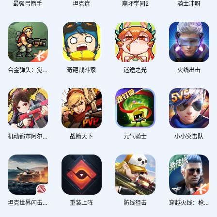
最强弓箭手
坦克连
崩坏学园2
骑士冲呀
合金弹头：觉醒
奇葩战斗家
迷途之光
火线出击
机动都市阿尔法
战箭天下
元气骑士
小小突击队
坦克世界闪击战
重装上阵
防线狙击
穿越火线：枪战王者