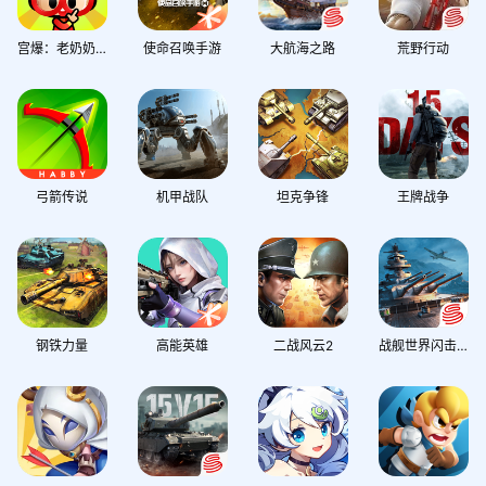
二次元
奇迹
西方魔幻
宫爆：老奶奶家族篇
使命召唤手游
大航海之路
荒野行动
弓箭传说
机甲战队
坦克争锋
王牌战争
钢铁力量
高能英雄
二战风云2
战舰世界闪击战