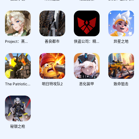
Project：蒸汽纪元
善良都市
侠盗公司：精英
异星之地
The Patriotic War
明日特攻队2
恙化装甲
致命狙击
秘银之枪