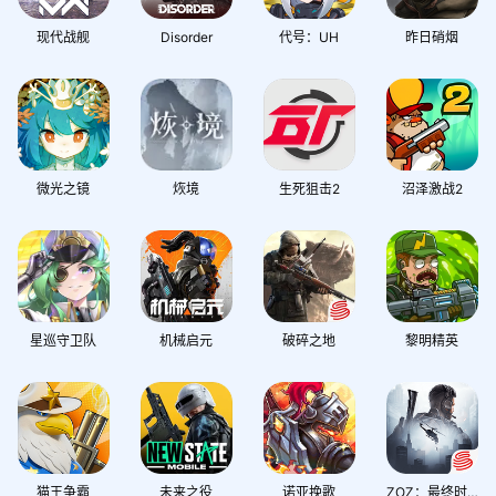
现代战舰
Disorder
代号：UH
昨日硝烟
微光之镜
烣境
生死狙击2
沼泽激战2
星巡守卫队
机械启元
破碎之地
黎明精英
猫王争霸
未来之役
诺亚挽歌
ZOZ：最终时刻