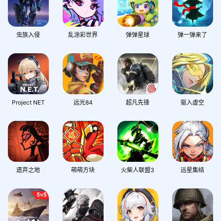
虫族入侵
乱涂彩世界
弹弹星球
弹一弹来了
Project NET
远光84
超凡先锋
驱入虚空
遗弃之地
萌萌方块
火柴人联盟3
远星集结