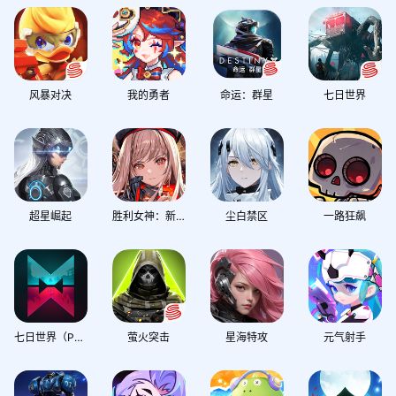
风暴对决
我的勇者
命运：群星
七日世界
超星崛起
胜利女神：新的希望
尘白禁区
一路狂飙
七日世界（PC版）
萤火突击
星海特攻
元气射手