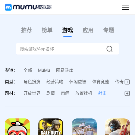
推荐
榜单
游戏
应用
专题
渠道：
全部
MuMu
网易游戏
类型：
角色扮演
经营策略
休闲益智
体育竞速
传奇
动作射击
棋牌桌游
音乐舞蹈
题材：
开放世界
剧情
肉鸽
放置挂机
射击
多人在线
回合制
冒险
换装
塔防
模拟经营
MOBA
古代SLG
现代SLG
动作
桌游与棋类
策略
卡牌
武侠
西游
女性向
仙侠
三国
美少女
动漫
修仙
战争