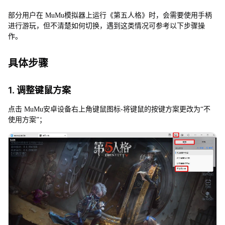
切
换
部分用户在 MuMu模拟器上运行《第五人格》时，会需要使用手柄
手
进行游玩，但不清楚如何切换，遇到这类情况可参考以下步骤操
柄
作。
按
键
具体步骤
1. 调整键鼠方案
点击 MuMu安卓设备右上角键鼠图标-将键鼠的按键方案更改为“不
使用方案”；